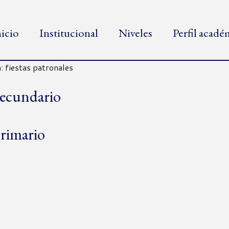
nicio
Institucional
Niveles
Perfil acad
: fiestas patronales
 Secundario
Primario