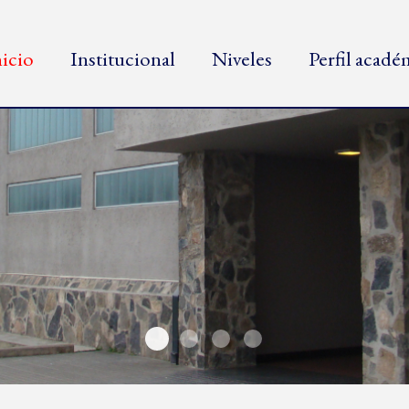
nicio
Institucional
Niveles
Perfil acad
Nuevo edificio
Tres especialidades
Calidad educativa
Escuela parroquial