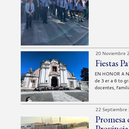
20 Noviembre 
Fiestas P
EN HONOR A NU
de 3 er a 6 to g
docentes, famil
22 Septiembre
Promesa d
Provinci